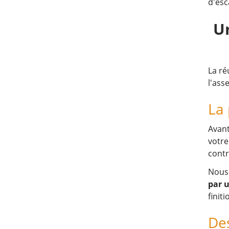
d'esc
U
La ré
l'ass
La 
Avant
votre
contr
Nous 
par 
finit
Des