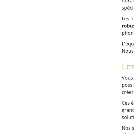
durab
spéci
Les p
robu
phoni
L'équ
Nous 
Les
Vous 
possi
créer
Ces é
grand
solut
Nos s