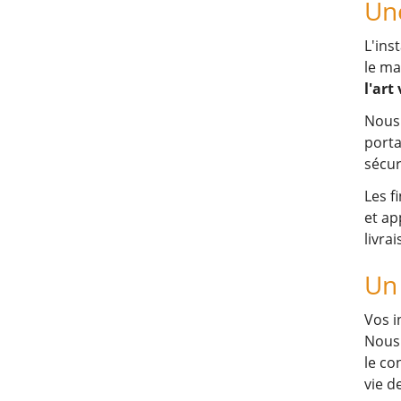
Un
L'ins
le ma
l'art
Nous 
porta
sécur
Les f
et ap
livrai
Un
Vos i
Nous 
le co
vie d