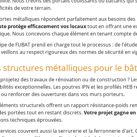
ilité. Nous créons des portails coulissants ou battants qui 
ficités de votre terrain.
ortes métalliques répondent parfaitement aux besoins des
ste protège efficacement vos locaux
tout en offrant une e
que. Nous concevons chaque élément en tenant compte de v
ipe de FUBAT prend en charge tout le processus : de l'étude d
veillons au respect rigoureux des normes de sécurité en vi
 structures métalliques pour le bâ
projetez des travaux de rénovation ou de construction ? Le
bilités exceptionnelles. Les poutres IPN et les profilés HEB
 ou renforcer des ouvertures dans vos murs porteurs.
léments structurels offrent un rapport résistance-poids re
es portées tout en restant discrets.
Votre projet gagne en 
ions techniques éprouvées.
ervices couvrent aussi la serrurerie et la ferronnerie d'art