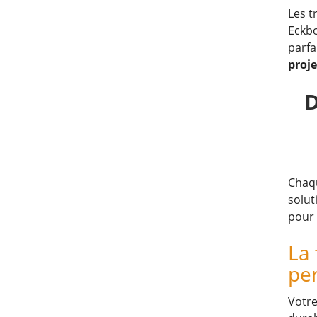
Les t
Eckbo
parfa
proje
D
Chaqu
solut
pour 
La 
pe
Votre