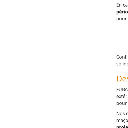
En ca
pério
pour 
Confi
solid
Des
FUBAT
extér
pour 
Nos c
maço
proje