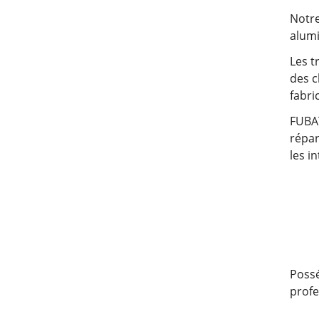
Notre
alumi
Les t
des c
fabri
FUBAT
répar
les i
Possé
profe